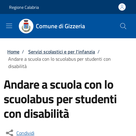
Salta al contenuto principale
Skip to footer content
Regione Calabria
Comune di Gizzeria
Briciole di pane
Home
/
Servizi scolastici e per l'infanzia
/
Andare a scuola con lo scuolabus per studenti con
disabilità
Andare a scuola con lo
scuolabus per studenti
con disabilità
Condividi