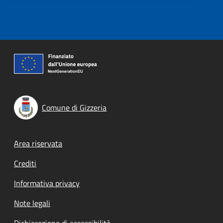
Comune di Gizzeria
Footer menu
Area riservata
Crediti
Informativa privacy
Note legali
Dichiarazione di accessibilità