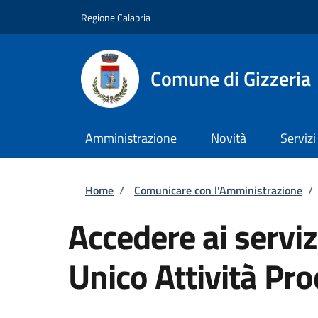
Salta al contenuto principale
Skip to footer content
Regione Calabria
Comune di Gizzeria
Amministrazione
Novità
Servizi
Briciole di pane
Home
/
Comunicare con l'Amministrazione
/
Accedere ai serviz
Unico Attività Pro