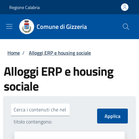
Salta al contenuto principale
Skip to footer content
Regione Calabria
Comune di Gizzeria
Briciole di pane
Home
/
Alloggi ERP e housing sociale
Alloggi ERP e housing
sociale
Cerca i contenuti che nel
titolo contengono: