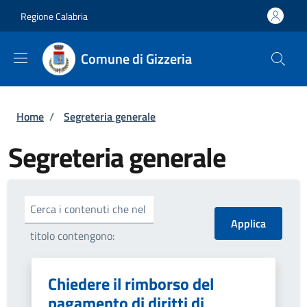
Salta al contenuto principale
Skip to footer content
Regione Calabria
Comune di Gizzeria
Briciole di pane
Home
/
Segreteria generale
Segreteria generale
Cerca i contenuti che nel
titolo contengono:
Chiedere il rimborso del
pagamento di diritti di