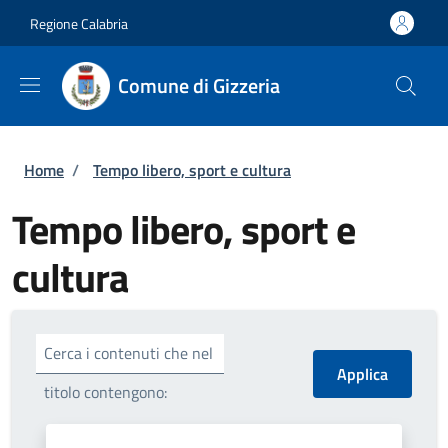
Salta al contenuto principale
Skip to footer content
Regione Calabria
Comune di Gizzeria
Briciole di pane
Home
/
Tempo libero, sport e cultura
Tempo libero, sport e
cultura
Cerca i contenuti che nel
titolo contengono: