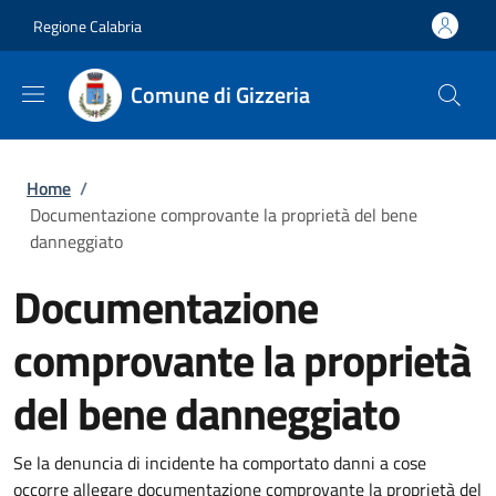
Salta al contenuto principale
Skip to footer content
Regione Calabria
Comune di Gizzeria
Briciole di pane
Home
/
Documentazione comprovante la proprietà del bene
danneggiato
Documentazione
comprovante la proprietà
del bene danneggiato
Se la denuncia di incidente ha comportato danni a cose
occorre allegare documentazione comprovante la proprietà del