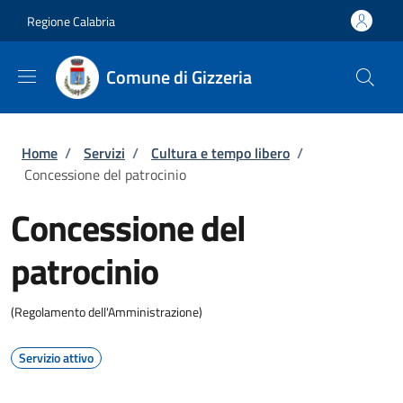
Salta al contenuto principale
Skip to footer content
Regione Calabria
Comune di Gizzeria
Briciole di pane
Home
/
Servizi
/
Cultura e tempo libero
/
Concessione del patrocinio
Concessione del
patrocinio
(Regolamento dell'Amministrazione)
Servizio attivo