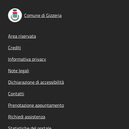
Comune di Gizzeria
Footer menu
Area riservata
Crediti
Informativa privacy
Note legali
Dichiarazione di accessibilità
Contatti
Prenotazione appuntamento
Richiedi assistenza
Statistiche del portale