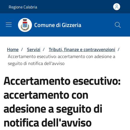
Salta al contenuto principale
Skip to footer content
Regione Calabria
Comune di Gizzeria
Briciole di pane
Home
/
Servizi
/
Tributi, finanze e contravvenzioni
/
Accertamento esecutivo: accertamento con adesione a
seguito di notifica dell'avviso
Accertamento esecutivo:
accertamento con
adesione a seguito di
notifica dell'avviso