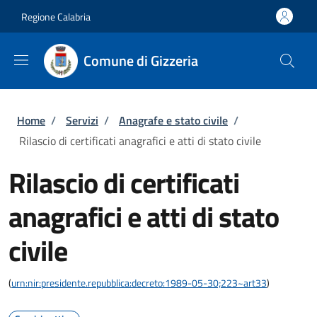
Salta al contenuto principale
Skip to footer content
Regione Calabria
Comune di Gizzeria
Briciole di pane
Home
/
Servizi
/
Anagrafe e stato civile
/
Rilascio di certificati anagrafici e atti di stato civile
Rilascio di certificati
anagrafici e atti di stato
civile
(
urn:nir:presidente.repubblica:decreto:1989-05-30;223~art33
)