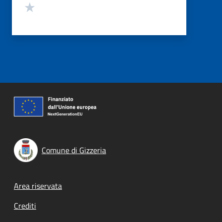
Valuta 1 stelle su 5
Comune di Gizzeria
Footer menu
Area riservata
Crediti