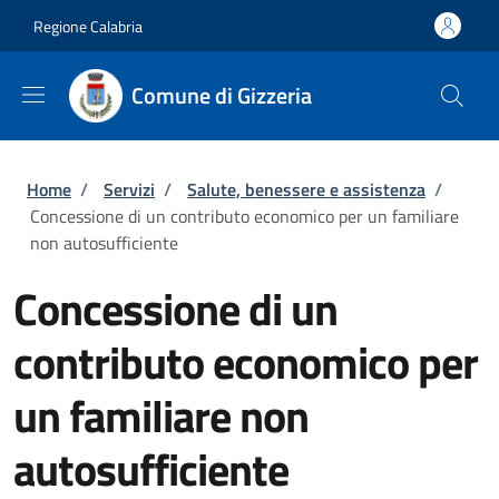
Salta al contenuto principale
Skip to footer content
Regione Calabria
Comune di Gizzeria
Briciole di pane
Home
/
Servizi
/
Salute, benessere e assistenza
/
Concessione di un contributo economico per un familiare
non autosufficiente
Concessione di un
contributo economico per
un familiare non
autosufficiente