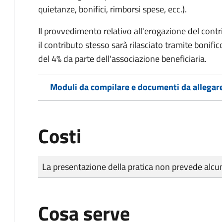
quietanze, bonifici, rimborsi spese, ecc.).
Il provvedimento relativo all'erogazione del cont
i
l contributo stesso sarà rilasciato tramite bonifi
del 4% da parte dell'associazione beneficiaria.
Moduli da compilare e documenti da allegar
Costi
Tipo di pagamento
Importo
La presentazione della pratica non prevede al
Cosa serve