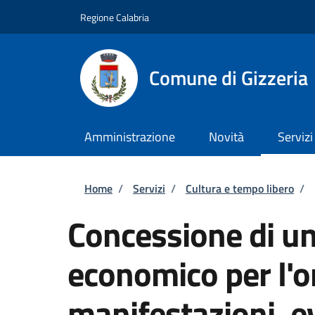
Salta al contenuto principale
Skip to footer content
Regione Calabria
Comune di Gizzeria
Amministrazione
Novità
Servizi
Briciole di pane
Home
/
Servizi
/
Cultura e tempo libero
/
Concessione di un
economico per l'o
manifestazioni, ev