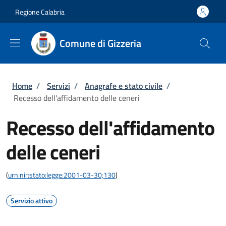
Salta al contenuto principale
Skip to footer content
Regione Calabria
Comune di Gizzeria
Briciole di pane
Home
/
Servizi
/
Anagrafe e stato civile
/
Recesso dell'affidamento delle ceneri
Recesso dell'affidamento
delle ceneri
(
urn:nir:stato:legge:2001-03-30;130
)
Servizio attivo