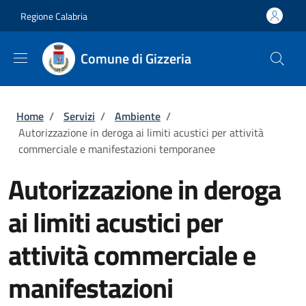
Salta al contenuto principale
Skip to footer content
Regione Calabria
Comune di Gizzeria
Briciole di pane
Home
/
Servizi
/
Ambiente
/
Autorizzazione in deroga ai limiti acustici per attività
commerciale e manifestazioni temporanee
Autorizzazione in deroga
ai limiti acustici per
attività commerciale e
manifestazioni