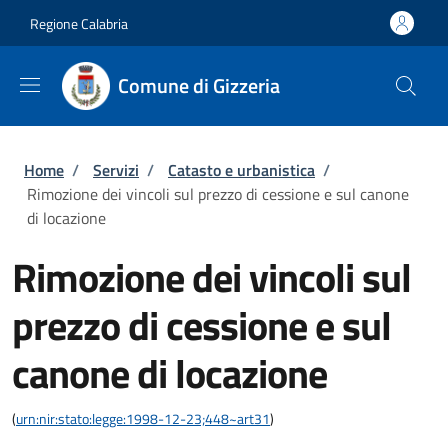
Salta al contenuto principale
Skip to footer content
Regione Calabria
Comune di Gizzeria
Briciole di pane
Home
/
Servizi
/
Catasto e urbanistica
/
Rimozione dei vincoli sul prezzo di cessione e sul canone
di locazione
Rimozione dei vincoli sul
prezzo di cessione e sul
canone di locazione
(
urn:nir:stato:legge:1998-12-23;448~art31
)