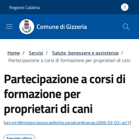
Salta al contenuto principale
Skip to footer content
Regione Calabria
Comune di Gizzeria
Briciole di pane
Home
/
Servizi
/
Salute, benessere e assistenza
/
Partecipazione a corsi di formazione per proprietari di cani
Partecipazione a corsi di
formazione per
proprietari di cani
(
urn:nir:Ministero.lavoro.politiche.sociali:ordinanza:2009-03-03~art1
)
Servizio attivo