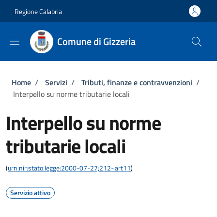
Salta al contenuto principale
Skip to footer content
Regione Calabria
Comune di Gizzeria
Briciole di pane
Home
/
Servizi
/
Tributi, finanze e contravvenzioni
/
Interpello su norme tributarie locali
Interpello su norme
tributarie locali
(
urn:nir:stato:legge:2000-07-27;212~art11
)
Servizio attivo