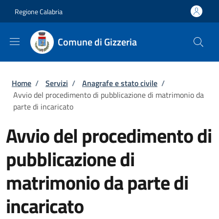
Salta al contenuto principale
Skip to footer content
Regione Calabria
Comune di Gizzeria
Briciole di pane
Home
/
Servizi
/
Anagrafe e stato civile
/
Avvio del procedimento di pubblicazione di matrimonio da
parte di incaricato
Avvio del procedimento di
pubblicazione di
matrimonio da parte di
incaricato