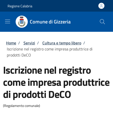
Salta al contenuto principale
Skip to footer content
Regione Calabria
Comune di Gizzeria
Briciole di pane
Home
/
Servizi
/
Cultura e tempo libero
/
Iscrizione nel registro come impresa produttrice di
prodotti DeCO
Iscrizione nel registro
come impresa produttrice
di prodotti DeCO
(Regolamento comunale)