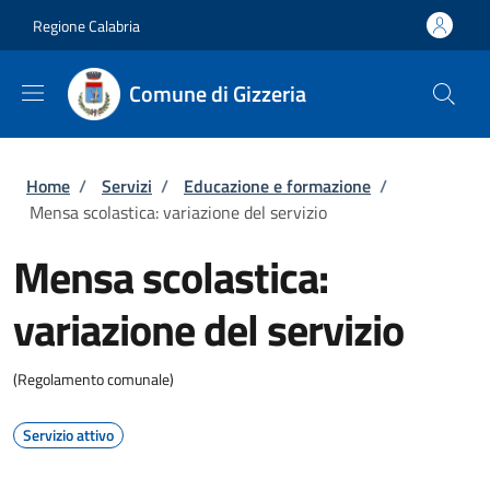
Salta al contenuto principale
Skip to footer content
Regione Calabria
Comune di Gizzeria
Briciole di pane
Home
/
Servizi
/
Educazione e formazione
/
Mensa scolastica: variazione del servizio
Mensa scolastica:
variazione del servizio
(Regolamento comunale)
Servizio attivo