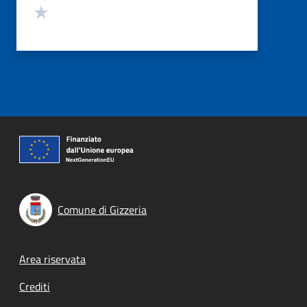
Valuta 1 stelle su 5
Comune di Gizzeria
Footer menu
Area riservata
Crediti