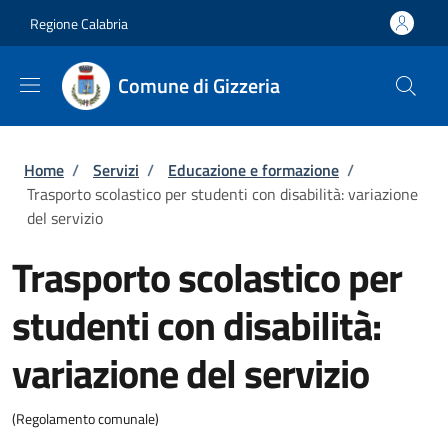
Salta al contenuto principale
Skip to footer content
Regione Calabria
Comune di Gizzeria
Briciole di pane
Home
/
Servizi
/
Educazione e formazione
/
Trasporto scolastico per studenti con disabilità: variazione
del servizio
Trasporto scolastico per
studenti con disabilità:
variazione del servizio
(Regolamento comunale)