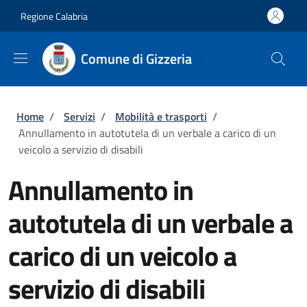
Salta al contenuto principale
Skip to footer content
Regione Calabria
Comune di Gizzeria
Briciole di pane
Home
/
Servizi
/
Mobilità e trasporti
/
Annullamento in autotutela di un verbale a carico di un
veicolo a servizio di disabili
Annullamento in
autotutela di un verbale a
carico di un veicolo a
servizio di disabili