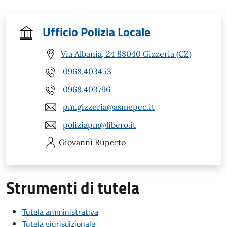
Ufficio Polizia Locale
Via Albania, 24 88040 Gizzeria (CZ)
0968.403453
0968.403796
pm.gizzeria@asmepec.it
poliziapm@libero.it
Giovanni
Ruperto
Strumenti di tutela
Tutela amministrativa
Tutela giurisdizionale