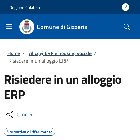
Salta al contenuto principale
Skip to footer content
Regione Calabria
Comune di Gizzeria
Briciole di pane
Home
/
Alloggi ERP e housing sociale
/
Risiedere in un alloggio ERP
Risiedere in un alloggio
ERP
Condividi
Normativa di riferimento