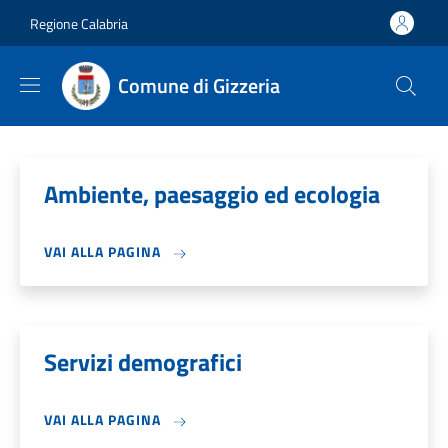
Salta al contenuto principale
Skip to footer content
Regione Calabria
Comune di Gizzeria
Ambiente, paesaggio ed ecologia
VAI ALLA PAGINA
Servizi demografici
VAI ALLA PAGINA